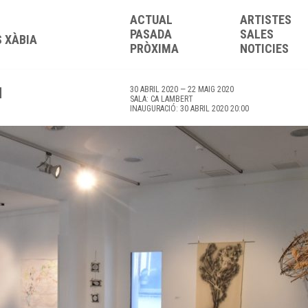
ACTUAL
ARTISTES
PASADA
SALES
S XÀBIA
PRÒXIMA
NOTICIES
N
30 ABRIL 2020 — 22 MAIG 2020
SALA: CA LAMBERT
INAUGURACIÓ: 30 ABRIL 2020 20:00